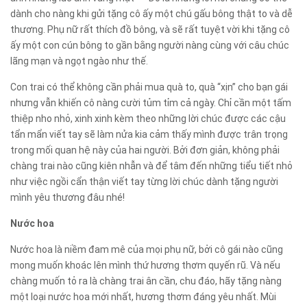
dành cho nàng khi gửi tặng cô ấy một chú gấu bông thật to và dễ
thương. Phụ nữ rất thích đồ bông, và sẽ rất tuyệt vời khi tặng cô
ấy một con cún bông to gần bằng người nàng cùng với câu chúc
lãng mạn và ngọt ngào như thế.
Con trai có thể không cần phải mua quà to, quà “xịn” cho bạn gái
nhưng vẫn khiến cô nàng cười tủm tỉm cả ngày. Chỉ cần một tấm
thiệp nho nhỏ, xinh xinh kèm theo những lời chúc được các cậu
tẩn mẩn viết tay sẽ làm nửa kia cảm thấy mình được trân trọng
trong mối quan hệ này của hai người. Bởi đơn giản, không phải
chàng trai nào cũng kiên nhẫn và để tâm đến những tiểu tiết nhỏ
như việc ngồi cẩn thận viết tay từng lời chúc dành tặng người
mình yêu thương đâu nhé!
Nước hoa
Nước hoa là niềm đam mê của mọi phụ nữ, bởi cô gái nào cũng
mong muốn khoác lên mình thứ hương thơm quyến rũ. Và nếu
chàng muốn tỏ ra là chàng trai ân cần, chu đáo, hãy tặng nàng
một loại nước hoa mới nhất, hương thơm đáng yêu nhất. Mùi