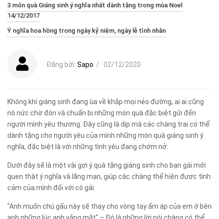
3 món quà Giáng sinh ý nghĩa nhất dành tặng trong mùa Noel
14/12/2017
Ý nghĩa hoa hồng trong ngày kỷ niệm, ngày lễ tình nhân
Đăng bởi:
Sapo
/
02/12/2020
Không khí giáng sinh đang ùa về khắp mọi nẻo đường, ai ai cũng
nô nức chờ đón và chuẩn bị những món quà đặc biệt gửi đến
người mình yêu thương. Đây cũng là dịp mà các chàng trai có thể
dành tặng cho người yêu của mình những món quà giáng sinh ý
nghĩa, đặc biệt là với những tình yêu đang chớm nở.
Dưới đây sẽ là một vài gợi ý quà tặng giáng sinh cho bạn gái mới
quen thật ý nghĩa và lãng mạn, giúp các chàng thể hiện được tình
cảm của mình đối với cô gái:
"Anh muốn chú gấu này sẽ thay cho vòng tay ấm áp của em ở bên
anh những lúc anh vắng mặt" – Đó là những lời nói chàng có thể