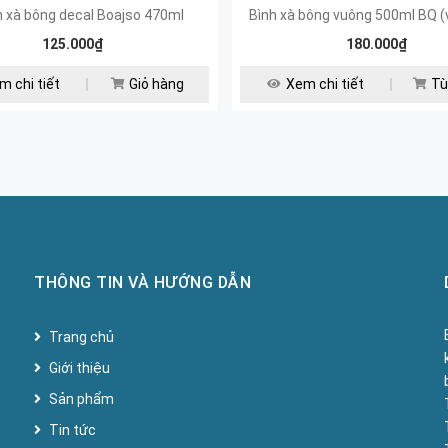
nh xà bông decal Boajso 470ml
Bình xà bông vuông 500ml BQ (
125.000₫
180.000₫
m chi tiết
Giỏ hàng
Xem chi tiết
Tù
THÔNG TIN VÀ HƯỚNG DẪN
Trang chủ
Giới thiệu
Sản phẩm
Tin tức