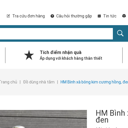
Tra cứu đơn hàng
Câu hỏi thường gặp
Tin tức
Tích điểm nhận quà
Áp dụng với khách hàng thân thiết
Trang chủ
|
Đồ dùng nhà tắm
|
HM Bình xà bông kim cương hồng, đe
HM Bình 
đen