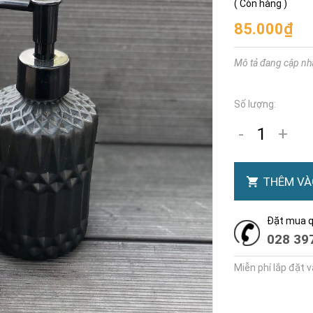
(
Còn hàng
)
85.000₫
Mô tả đang cập nh
Số lượng:
-
+
THÊM VÀ
Đặt mua qu
028 39
Miễn phí lắp đặt 