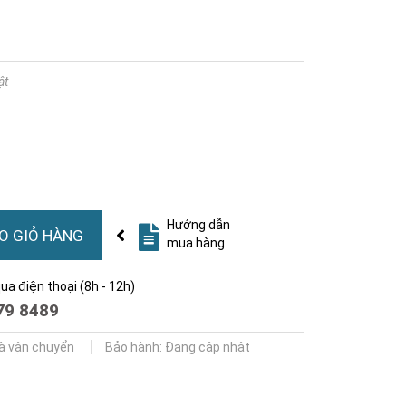
ật
Hướng dẫn
O GIỎ HÀNG
mua hàng
a điện thoại (8h - 12h)
79 8489
và vận chuyển
Bảo hành: Đang cập nhật