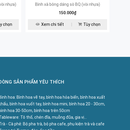
vòi nhựa)
Bình xà bông dáng sò BQ (vòi nhựa)
Bình xà
150.000₫
y chọn
Xem chi tiết
Tùy chọn
DÒNG SẢN PHẨM YÊU THÍCH
Bình hoa:
Bình hoa vẽ tay, bình hoa hỏa biến, bình hoa xuất
khấu, bình hoa vuốt tay, bình hoa mini, bình hoa 20 - 30cm,
bình hoa 30-50cm, bình hoa trên 50cm
Tableware:
Tô thố, chén đĩa, muỗng đũa, gia vị...
Trà - Cà phê:
Bộ pha trà, bộ pha cafe, phụ kiện trà và cafe