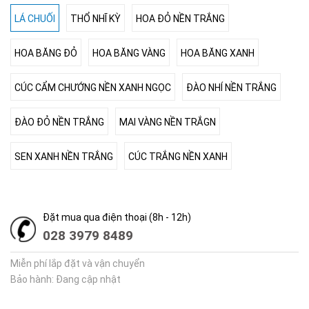
LÁ CHUỐI
THỔ NHĨ KỲ
HOA ĐỎ NỀN TRẮNG
HOA BĂNG ĐỎ
HOA BĂNG VÀNG
HOA BĂNG XANH
CÚC CẨM CHƯỚNG NỀN XANH NGỌC
ĐÀO NHÍ NỀN TRẮNG
ĐÀO ĐỎ NỀN TRẮNG
MAI VÀNG NỀN TRẮGN
SEN XANH NỀN TRẮNG
CÚC TRẮNG NỀN XANH
Đặt mua qua điện thoại (8h - 12h)
028 3979 8489
Miễn phí lắp đặt và vận chuyển
Bảo hành: Đang cập nhật