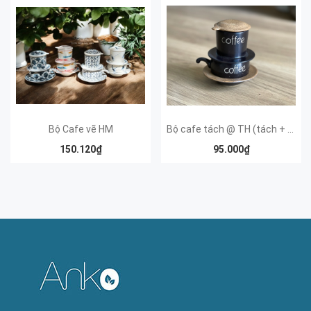
Bộ Cafe vẽ HM
Bộ cafe tách @ TH (tách + đĩa + phin)
150.120₫
95.000₫