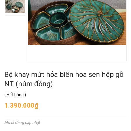
Bộ khay mứt hỏa biến hoa sen hộp gỗ
NT (núm đồng)
(
Hết hàng
)
1.390.000₫
Mô tả đang cập nhật