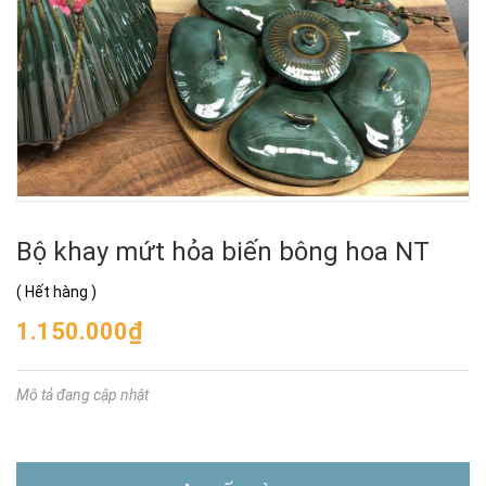
Bộ khay mứt hỏa biến bông hoa NT
(
Hết hàng
)
1.150.000₫
Mô tả đang cập nhật