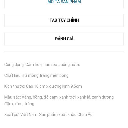
MÔ TẢ SẢN PHẨM
TAB TÙY CHỈNH
ĐÁNH GIÁ
Công dụng: Cắm hoa, cắm bút, uống nước
Chất liệu: sứ mỏng tráng men bóng
Kích thước: Cao 10 cm x đường kính 9.5cm
Màu sắc: Vàng, hồng, đỏ cam, xanh trời, xanh lá, xanh dương
đậm, xám, trắng
Xuất xứ: Việt Nam. Sản phẩm xuất khẩu Châu Âu